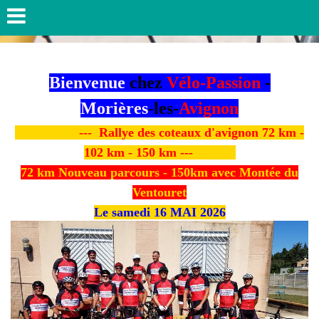
Bienvenue
chez
Vélo-Passion
-
Morières
-les-
Avignon
--- Rallye des coteaux d'avignon 72 km -
102 km - 150 km ---
72 km Nouveau parcours - 150km avec Montée du
Ventouret
Le samedi 16 MAI 2026